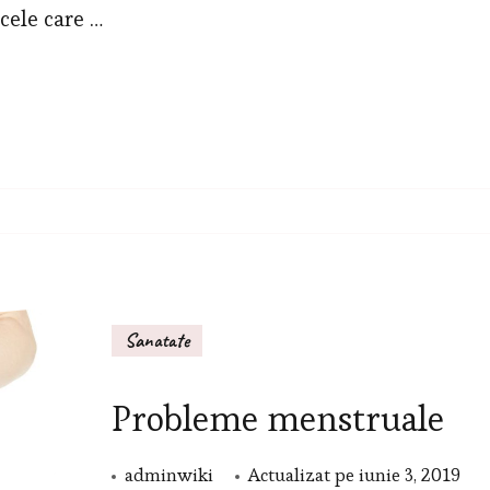
cum
cele care …
te
protejeaza
aceasta
in
perioada
menstruala
Sanatate
Probleme menstruale
adminwiki
Actualizat pe
iunie 3, 2019