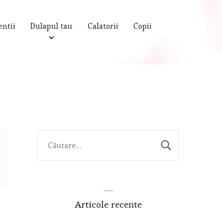
entii
Dulapul tau
Calatorii
Copii
Caută
după:
Articole recente